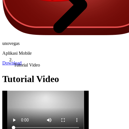
unovegas
Aplikasi Mobile
Download
Tutorial Video
Tutorial Video