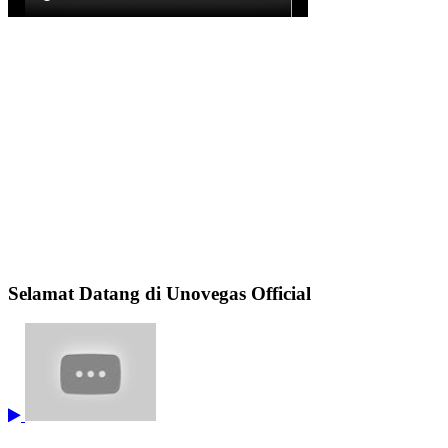
Selamat Datang di Unovegas Official