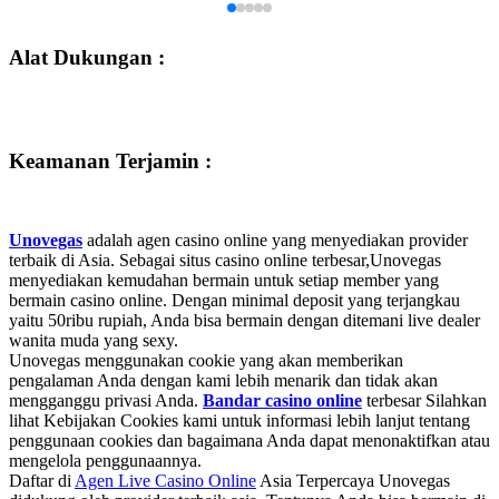
Alat Dukungan :
Keamanan Terjamin :
Unovegas
adalah agen casino online yang menyediakan provider
terbaik di Asia. Sebagai situs casino online terbesar,Unovegas
menyediakan kemudahan bermain untuk setiap member yang
bermain casino online. Dengan minimal deposit yang terjangkau
yaitu 50ribu rupiah, Anda bisa bermain dengan ditemani live dealer
wanita muda yang sexy.
Unovegas menggunakan cookie yang akan memberikan
pengalaman Anda dengan kami lebih menarik dan tidak akan
mengganggu privasi Anda.
Bandar casino online
terbesar Silahkan
lihat Kebijakan Cookies kami untuk informasi lebih lanjut tentang
penggunaan cookies dan bagaimana Anda dapat menonaktifkan atau
mengelola penggunaannya.
Daftar di
Agen Live Casino Online
Asia Terpercaya Unovegas