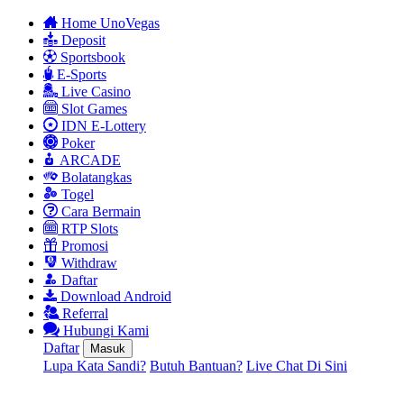
Home UnoVegas
Deposit
Sportsbook
E-Sports
Live Casino
Slot Games
IDN E-Lottery
Poker
ARCADE
Bolatangkas
Togel
Cara Bermain
RTP Slots
Promosi
Withdraw
Daftar
Download Android
Referral
Hubungi Kami
Daftar
Masuk
Lupa Kata Sandi?
Butuh Bantuan?
Live Chat Di Sini